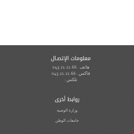
معلومات الإتصـال
هاتف : 043.21.21.66
فاكس : 043.21.21.66
تلكس :
روابط أخرى
وزارة الوصية
جامعات الوطن