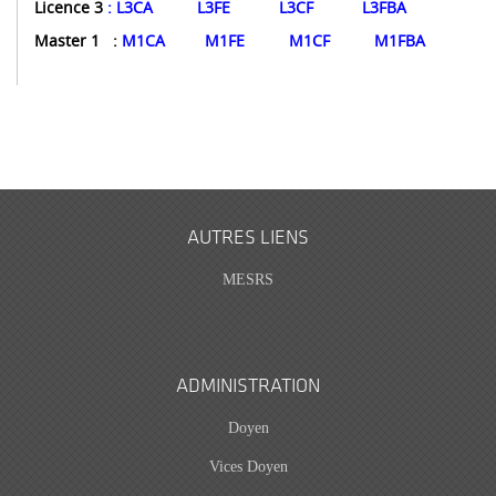
Licence 3
:
L3CA
L3FE
L3CF
L3FBA
Master 1 :
M1CA
M1FE
M1CF
M1FBA
AUTRES LIENS
MESRS
ADMINISTRATION
Doyen
Vices Doyen