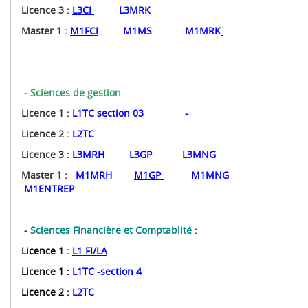
Licence 3 :
L3CI
L3MRK
Master 1 :
M1FCI
M1MS
M1MRK
-
Sciences de gestion
Licence 1 :
L1TC section 03
-
Licence 2 :
L2TC
Licence 3 :
L3MRH
L3GP
L3MNG
Master 1 :
M1MRH
M1GP
M1MNG
M1ENTREP
-
Sciences Financière et Comptablité
:
Licence 1 :
L1 FI/LA
Licence 1 :
L1TC -section 4
Licence 2 :
L2TC