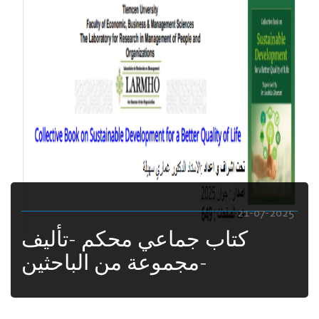
21-07-2025
كتاب جماعي محكم -تأليف
مجموعة من الباحثين-