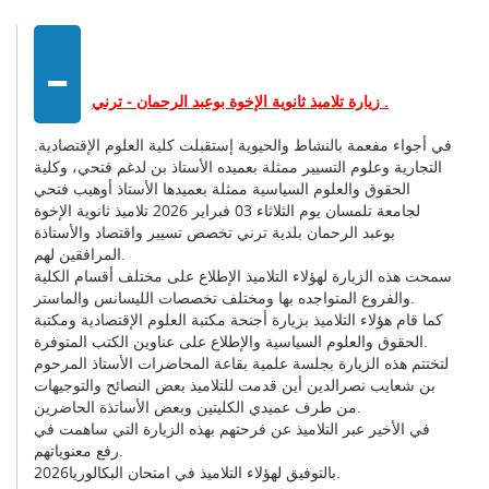
-
زيارة تلاميذ ثانوية الإخوة بوعبد الرحمان - ترني .
في أجواء مفعمة بالنشاط والحيوية إستقبلت كلية العلوم الإقتصادية.
التجارية وعلوم التسيير ممثلة بعميده الأستاذ بن لدغم فتحي، وكلية
الحقوق والعلوم السياسية ممثلة بعميدها الأستاذ أوهيب فتحي
لجامعة تلمسان يوم الثلاثاء 03 فبراير 2026 تلاميذ ثانوية الإخوة
بوعبد الرحمان بلدية ترني تخصص تسيير واقتصاد والأستاذة
المرافقين لهم.
سمحت هذه الزيارة لهؤلاء التلاميذ الإطلاع على مختلف أقسام الكلية
والفروع المتواجده بها ومختلف تخصصات الليسانس والماستر.
كما قام هؤلاء التلاميذ بزيارة أجنحة مكتبة العلوم الإقتصادية ومكتبة
الحقوق والعلوم السياسية والإطلاع على عناوين الكتب المتوفرة.
لتختتم هذه الزيارة بجلسة علمية بقاعة المحاضرات الأستاذ المرحوم
بن شعايب نصرالدين أين قدمت للتلاميذ بعض النصائح والتوجيهات
من طرف عميدي الكليتين وبعض الأساتذة الحاضرين.
في الأخير عبر التلاميذ عن فرحتهم بهذه الزيارة التي ساهمت في
رفع معنوياتهم.
بالتوفيق لهؤلاء التلاميذ في امتحان البكالوريا2026.