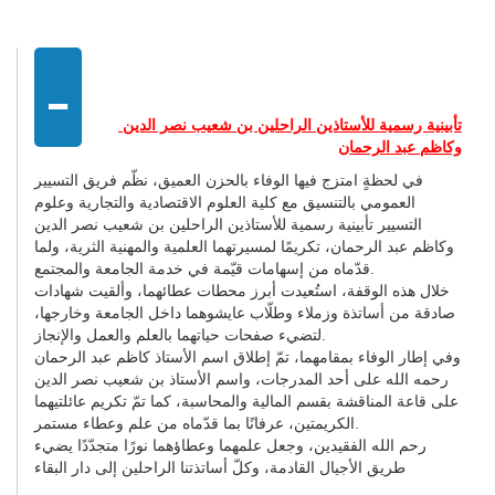
-
تأبينية رسمية للأستاذين الراحلين بن شعيب نصر الدين
وكاظم عبد الرحمان
في لحظةٍ امتزج فيها الوفاء بالحزن العميق، نظّم فريق التسيير
العمومي بالتنسيق مع كلية العلوم الاقتصادية والتجارية وعلوم
التسيير تأبينية رسمية للأستاذين الراحلين بن شعيب نصر الدين
وكاظم عبد الرحمان، تكريمًا لمسيرتهما العلمية والمهنية الثرية، ولما
قدّماه من إسهامات قيّمة في خدمة الجامعة والمجتمع.
خلال هذه الوقفة، استُعيدت أبرز محطات عطائهما، وألقيت شهادات
صادقة من أساتذة وزملاء وطلّاب عايشوهما داخل الجامعة وخارجها،
لتضيء صفحات حياتهما بالعلم والعمل والإنجاز.
وفي إطار الوفاء بمقامهما، تمّ إطلاق اسم الأستاذ كاظم عبد الرحمان
رحمه الله على أحد المدرجات، واسم الأستاذ بن شعيب نصر الدين
على قاعة المناقشة بقسم المالية والمحاسبة، كما تمّ تكريم عائلتيهما
الكريمتين، عرفانًا بما قدّماه من علم وعطاء مستمر.
رحم الله الفقيدين، وجعل علمهما وعطاؤهما نورًا متجدّدًا يضيء
طريق الأجيال القادمة، وكلّ أساتذتنا الراحلين إلى دار البقاء