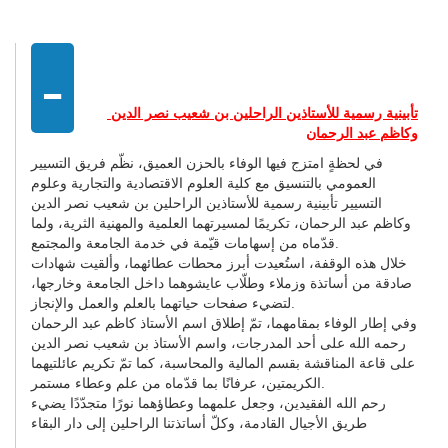
-
تأبينية رسمية للأستاذين الراحلين بن شعيب نصر الدين
وكاظم عبد الرحمان
في لحظةٍ امتزج فيها الوفاء بالحزن العميق، نظّم فريق التسيير
العمومي بالتنسيق مع كلية العلوم الاقتصادية والتجارية وعلوم
التسيير تأبينية رسمية للأستاذين الراحلين بن شعيب نصر الدين
وكاظم عبد الرحمان، تكريمًا لمسيرتهما العلمية والمهنية الثرية، ولما
قدّماه من إسهامات قيّمة في خدمة الجامعة والمجتمع.
خلال هذه الوقفة، استُعيدت أبرز محطات عطائهما، وألقيت شهادات
صادقة من أساتذة وزملاء وطلّاب عايشوهما داخل الجامعة وخارجها،
لتضيء صفحات حياتهما بالعلم والعمل والإنجاز.
وفي إطار الوفاء بمقامهما، تمّ إطلاق اسم الأستاذ كاظم عبد الرحمان
رحمه الله على أحد المدرجات، واسم الأستاذ بن شعيب نصر الدين
على قاعة المناقشة بقسم المالية والمحاسبة، كما تمّ تكريم عائلتيهما
الكريمتين، عرفانًا بما قدّماه من علم وعطاء مستمر.
رحم الله الفقيدين، وجعل علمهما وعطاؤهما نورًا متجدّدًا يضيء
طريق الأجيال القادمة، وكلّ أساتذتنا الراحلين إلى دار البقاء