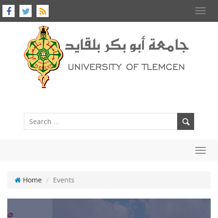
Toggl
navig
Toggl
navig
Home
Events