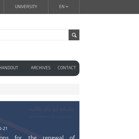
UNIVERSITY
EN
 HANDOUT
ARCHIVES
CONTACT
0-21
tions for the renewal of