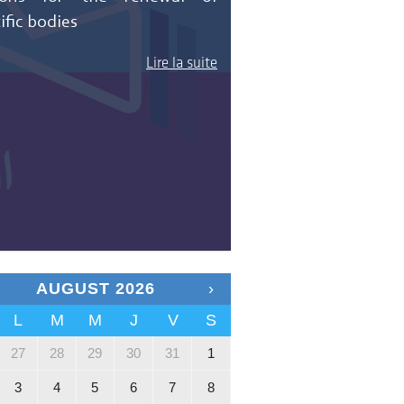
ific bodies
Lire la suite
AUGUST 2026
›
L
M
M
J
V
S
EVENTS
x
27
28
29
30
31
1
3
4
5
6
7
8