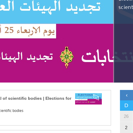
scient
‹
 of scientific bodies | Elections for
D
ientific bodies
26
2